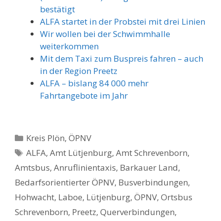
bestätigt
ALFA startet in der Probstei mit drei Linien
Wir wollen bei der Schwimmhalle
weiterkommen
Mit dem Taxi zum Buspreis fahren – auch
in der Region Preetz
ALFA – bislang 84 000 mehr
Fahrtangebote im Jahr
Kategorien
Kreis Plön
,
ÖPNV
Schlagwörter
ALFA
,
Amt Lütjenburg
,
Amt Schrevenborn
,
Amtsbus
,
Anruflinientaxis
,
Barkauer Land
,
Bedarfsorientierter ÖPNV
,
Busverbindungen
,
Hohwacht
,
Laboe
,
Lütjenburg
,
ÖPNV
,
Ortsbus
Schrevenborn
,
Preetz
,
Querverbindungen
,