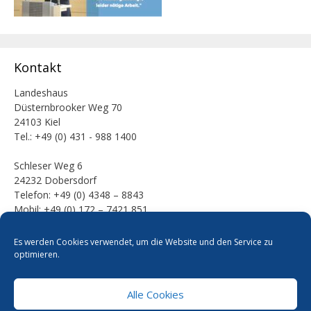
Kontakt
Landeshaus
Düsternbrooker Weg 70
24103 Kiel
Tel.: +49 (0) 431 - 988 1400
Schleser Weg 6
24232 Dobersdorf
Telefon: +49 (0) 4348 – 8843
Mobil: +49 (0) 172 – 7421 851
E-Mail:
Es werden Cookies verwendet, um die Website und den Service zu
mail [at] werner-kalinka [dot] de
optimieren.
Alle Cookies