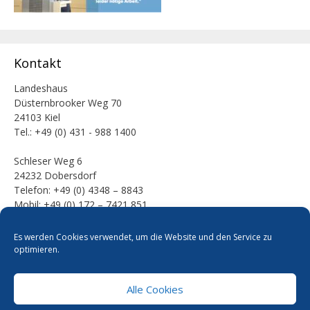
Kontakt
Landeshaus
Düsternbrooker Weg 70
24103 Kiel
Tel.: +49 (0) 431 - 988 1400
Schleser Weg 6
24232 Dobersdorf
Telefon: +49 (0) 4348 – 8843
Mobil: +49 (0) 172 – 7421 851
E-Mail:
Es werden Cookies verwendet, um die Website und den Service zu
mail [at] werner-kalinka [dot] de
optimieren.
Alle Cookies
Pressefotos
Datenschutzerklärung
Cookie-Richtlinie