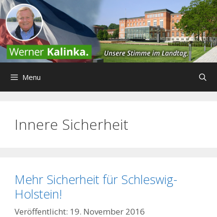
Zum
Inhalt
springen
Menu
Innere Sicherheit
Mehr Sicherheit für Schleswig-
Holstein!
19. November 2016