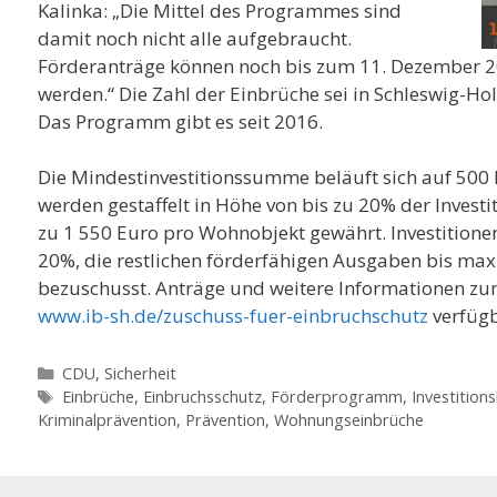
Kalinka: „Die Mittel des Programmes sind
damit noch nicht alle aufgebraucht.
Förderanträge können noch bis zum 11. Dezember 202
werden.“ Die Zahl der Einbrüche sei in Schleswig-Hol
Das Programm gibt es seit 2016.
Die Mindestinvestitionssumme beläuft sich auf 500
werden gestaffelt in Höhe von bis zu 20% der Invest
zu 1 550 Euro pro Wohnobjekt gewährt. Investitione
20%, die restlichen förderfähigen Ausgaben bis ma
bezuschusst. Anträge und weitere Informationen zu
www.ib-sh.de/zuschuss-fuer-einbruchschutz
verfügb
Kategorien
CDU
,
Sicherheit
Schlagwörter
Einbrüche
,
Einbruchsschutz
,
Förderprogramm
,
Investition
Kriminalprävention
,
Prävention
,
Wohnungseinbrüche