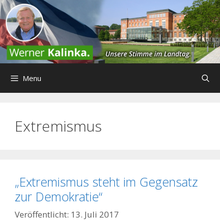
Zum
Inhalt
springen
Menu
Extremismus
„Extremismus steht im Gegensatz
zur Demokratie“
13. Juli 2017