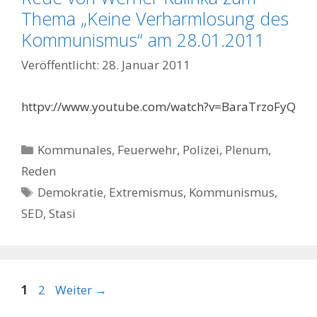
Thema „Keine Verharmlosung des
Kommunismus“ am 28.01.2011
28. Januar 2011
httpv://www.youtube.com/watch?v=BaraTrzoFyQ
Kategorien
Kommunales, Feuerwehr, Polizei
,
Plenum
,
Reden
Schlagwörter
Demokratie
,
Extremismus
,
Kommunismus
,
SED
,
Stasi
Seite
Seite
1
2
Weiter
→