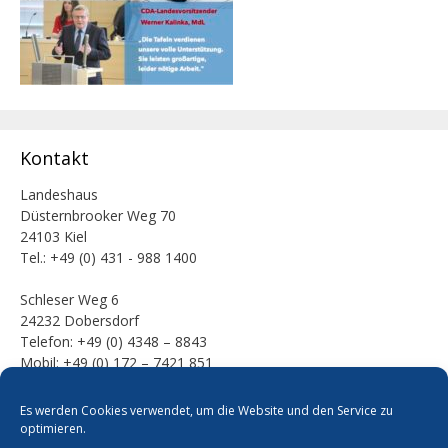
Kontakt
Landeshaus
Düsternbrooker Weg 70
24103 Kiel
Tel.: +49 (0) 431 - 988 1400
Schleser Weg 6
24232 Dobersdorf
Telefon: +49 (0) 4348 – 8843
Mobil: +49 (0) 172 – 7421 851
E-Mail:
Es werden Cookies verwendet, um die Website und den Service zu
mail [at] werner-kalinka [dot] de
optimieren.