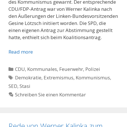
des Kommunismus gewarnt. Der entsprechende
CDU/FDP-Antrag war von Werner Kalinka nach
den Äußerungen der Linken-Bundesvorsitzenden
Gesine Lötzsch initiiert worden. Die SPD, die
einen eigenen Antrag zur Abstimmung gestellt
hatte, enthielt sich beim Koalitionsantrag.
Read more
Kategorien
CDU
,
Kommunales, Feuerwehr, Polizei
Schlagwörter
Demokratie
,
Extremismus
,
Kommunismus
,
SED
,
Stasi
Schreiben Sie einen Kommentar
Rede von Werner Kalinka zum