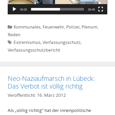
00:00
00:45
Kategorien
Kommunales, Feuerwehr, Polizei
,
Plenum
,
Reden
Schlagwörter
Extremismus
,
Verfassungsschutz
,
Verfassungsschutzbericht
Neo-Naziaufmarsch in Lübeck:
Das Verbot ist völlig richtig
16. März 2012
Als „völlig richtig“ hat der innenpolitische