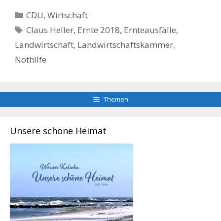
Kategorien
CDU
,
Wirtschaft
Schlagwörter
Claus Heller
,
Ernte 2018
,
Ernteausfälle
,
Landwirtschaft
,
Landwirtschaftskammer
,
Nothilfe
Themen
Unsere schöne Heimat