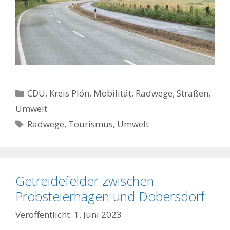
Kategorien
CDU
,
Kreis Plön
,
Mobilität
,
Radwege, Straßen
,
Umwelt
Schlagwörter
Radwege
,
Tourismus
,
Umwelt
Getreidefelder zwischen
Probsteierhagen und Dobersdorf
1. Juni 2023