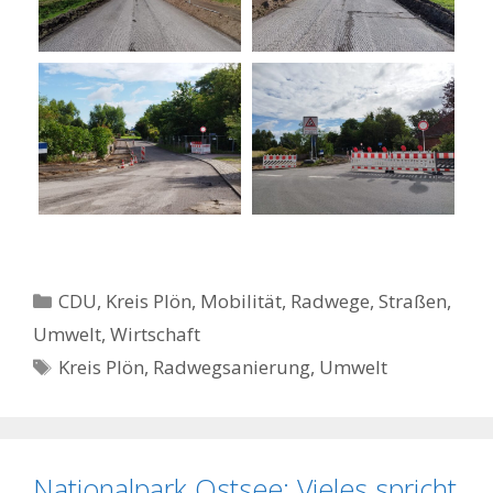
Kategorien
CDU
,
Kreis Plön
,
Mobilität
,
Radwege, Straßen
,
Umwelt
,
Wirtschaft
Schlagwörter
Kreis Plön
,
Radwegsanierung
,
Umwelt
Nationalpark Ostsee: Vieles spricht