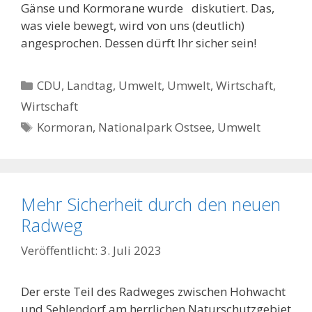
Gänse und Kormorane wurde diskutiert. Das,
was viele bewegt, wird von uns (deutlich)
angesprochen. Dessen dürft Ihr sicher sein!
Kategorien
CDU
,
Landtag
,
Umwelt
,
Umwelt
,
Wirtschaft
,
Wirtschaft
Schlagwörter
Kormoran
,
Nationalpark Ostsee
,
Umwelt
Mehr Sicherheit durch den neuen
Radweg
3. Juli 2023
Der erste Teil des Radweges zwischen Hohwacht
und Sehlendorf am herrlichen Naturschutzgebiet