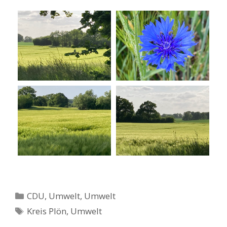
Kategorien
CDU
,
Umwelt
,
Umwelt
Schlagwörter
Kreis Plön
,
Umwelt