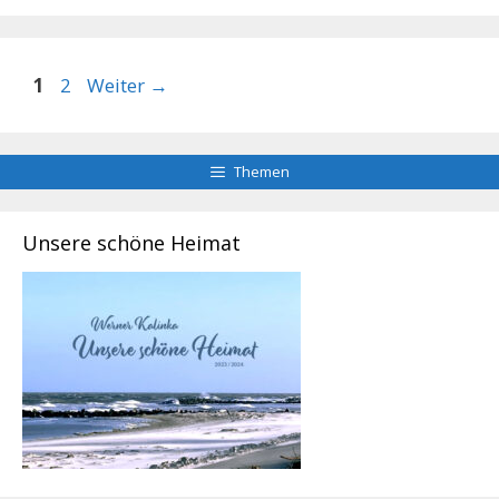
Seite
Seite
1
2
Weiter
→
Themen
Unsere schöne Heimat