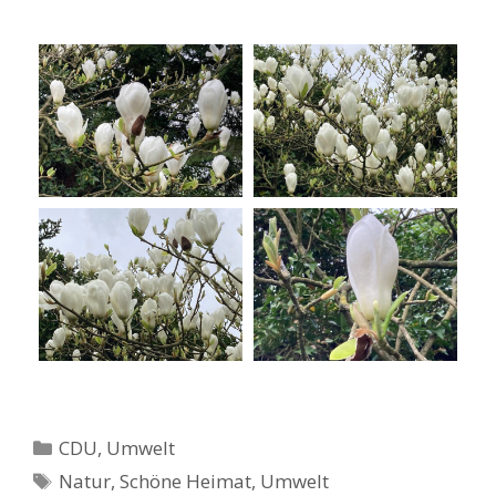
Kategorien
CDU
,
Umwelt
Schlagwörter
Natur
,
Schöne Heimat
,
Umwelt