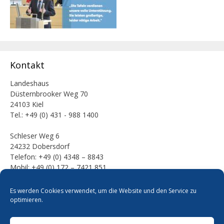
Kontakt
Landeshaus
Düsternbrooker Weg 70
24103 Kiel
Tel.: +49 (0) 431 - 988 1400
Schleser Weg 6
24232 Dobersdorf
Telefon: +49 (0) 4348 – 8843
Mobil: +49 (0) 172 – 7421 851
E-Mail:
Es werden Cookies verwendet, um die Website und den Service zu
mail [at] werner-kalinka [dot] de
optimieren.