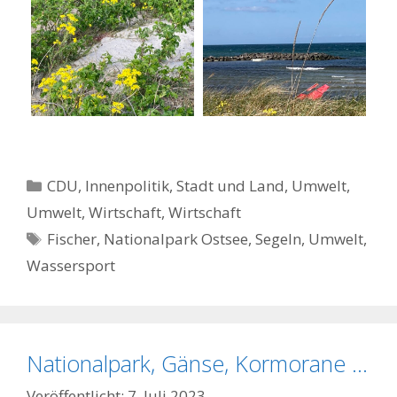
Kategorien
CDU
,
Innenpolitik, Stadt und Land
,
Umwelt
,
Umwelt
,
Wirtschaft
,
Wirtschaft
Schlagwörter
Fischer
,
Nationalpark Ostsee
,
Segeln
,
Umwelt
,
Wassersport
Nationalpark, Gänse, Kormorane …
7. Juli 2023