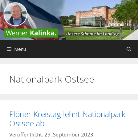
Zum
Inhalt
springen
Menu
Nationalpark Ostsee
Plöner Kreistag lehnt Nationalpark
Ostsee ab
29. September 2023