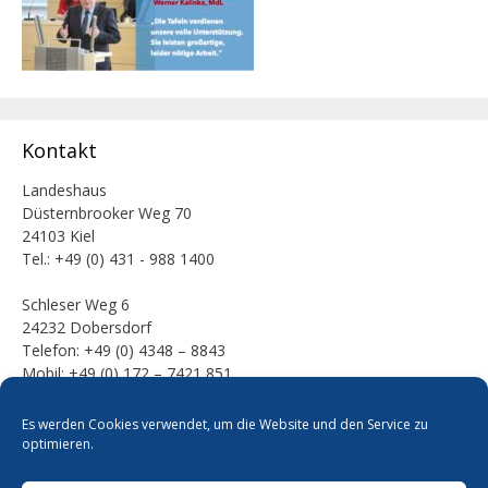
Kontakt
Landeshaus
Düsternbrooker Weg 70
24103 Kiel
Tel.: +49 (0) 431 - 988 1400
Schleser Weg 6
24232 Dobersdorf
Telefon: +49 (0) 4348 – 8843
Mobil: +49 (0) 172 – 7421 851
E-Mail:
Es werden Cookies verwendet, um die Website und den Service zu
mail [at] werner-kalinka [dot] de
optimieren.