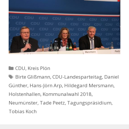
Kategorien
CDU
,
Kreis Plön
Schlagwörter
Birte Glißmann
,
CDU-Landesparteitag
,
Daniel
Günther
,
Hans-Jörn Arp
,
Hildegard Mersmann
,
Holstenhallen
,
Kommunalwahl 2018
,
Neumünster
,
Tade Peetz
,
Tagungspräsidium
,
Tobias Koch