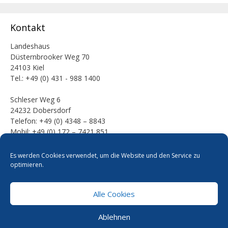
Kontakt
Landeshaus
Düsternbrooker Weg 70
24103 Kiel
Tel.: +49 (0) 431 - 988 1400
Schleser Weg 6
24232 Dobersdorf
Telefon: +49 (0) 4348 – 8843
Mobil: +49 (0) 172 – 7421 851
E-Mail:
Es werden Cookies verwendet, um die Website und den Service zu
mail [at] werner-kalinka [dot] de
optimieren.
Alle Cookies
Pressefotos
Datenschutzerklärung
Cookie-Richtlinie
Ablehnen
Kontakt
Impressum