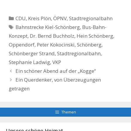
Kategorien
CDU
,
Kreis Plön
,
ÖPNV
,
Stadtregionalbahn
Schlagwörter
Bahnstrecke Kiel-Schönberg
,
Bus-Bahn-
Konzept
,
Dr. Bernd Buchholz
,
Hein Schönberg
,
Oppendorf
,
Peter Kokocinski
,
Schönberg
,
Schönberger Strand
,
Stadtregionalbahn
,
Stephanie Ladwig
,
VKP
Ein schöner Abend auf der „Kogge“
Ein Querdenker, von Überzeugungen
getragen
Themen
Unsere schöne Heimat