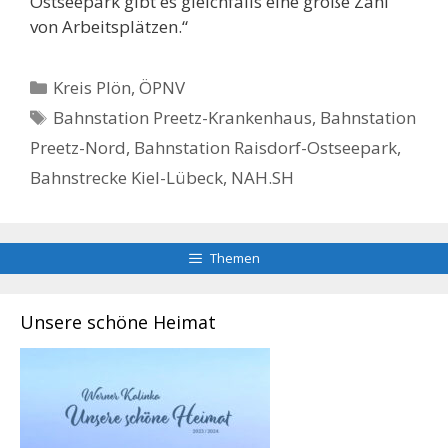
Ostseepark gibt es gleichfalls eine große Zahl
von Arbeitsplätzen.“
Kategorien
Kreis Plön
,
ÖPNV
Schlagwörter
Bahnstation Preetz-Krankenhaus
,
Bahnstation
Preetz-Nord
,
Bahnstation Raisdorf-Ostseepark
,
Bahnstrecke Kiel-Lübeck
,
NAH.SH
Themen
Unsere schöne Heimat