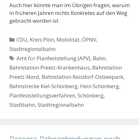
Auch hier könnte man im Übrigen fragen, warum
in früheren Jahren nichts Konkretes auf den Weg
gebracht worden ist.
Kategorien
CDU
,
Kreis Plön
,
Mobilität
,
ÖPNV
,
Stadtregionalbahn
Schlagwörter
Amt für Planfeststellung (APV)
,
Bahn
,
Bahnstation Preetz-Krankenhaus
,
Bahnstation
Preetz-Nord
,
Bahnstation Raisdorf-Ostseepark
,
Bahnstrecke Kiel-Schönberg
,
Hein Schönberg
,
Planfeststellungsverfahren
,
Schönberg
,
Stadtbahn
,
Stadtregionalbahn
Bessere Bahnanbindungen nach