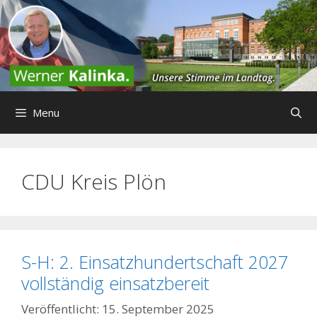
Zum
Inhalt
springen
Menu
CDU Kreis Plön
S-H: 2. Einsatzhundertschaft 2027
vollständig einsatzbereit
15. September 2025