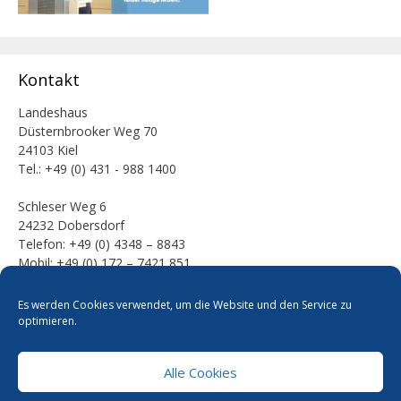
Kontakt
Landeshaus
Düsternbrooker Weg 70
24103 Kiel
Tel.: +49 (0) 431 - 988 1400
Schleser Weg 6
24232 Dobersdorf
Telefon: +49 (0) 4348 – 8843
Mobil: +49 (0) 172 – 7421 851
E-Mail:
Es werden Cookies verwendet, um die Website und den Service zu
mail [at] werner-kalinka [dot] de
optimieren.
Alle Cookies
Pressefotos
Datenschutzerklärung
Cookie-Richtlinie