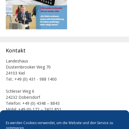
Kontakt
Landeshaus
Düsternbrooker Weg 70
24103 Kiel
Tel.: +49 (0) 431 - 988 1400
Schleser Weg 6
24232 Dobersdorf
Telefon: +49 (0) 4348 – 8843
Mobil: +49 (0) 172 – 7421 851
E-Mail:
Es werden Cookies verwendet, um die Website und den Service zu
mail [at] werner-kalinka [dot] de
optimieren.