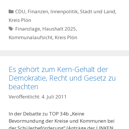
Kategorien
CDU
,
Finanzen
,
Innenpolitik, Stadt und Land
,
Kreis Plön
Schlagwörter
Finanzlage
,
Haushalt 2025
,
Kommunalaufsicht
,
Kreis Plön
Es gehört zum Kern-Gehalt der
Demokratie, Recht und Gesetz zu
beachten
4. Juli 2011
In der Debatte zu TOP 34b „Keine
Bevormundung der Kreise und Kommunen bei
der Schülerbeförderung“ (Anträge der LINKEN,