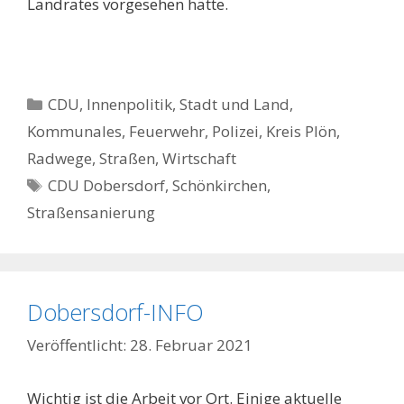
Landrates vorgesehen hätte.
Kategorien
CDU
,
Innenpolitik, Stadt und Land
,
Kommunales, Feuerwehr, Polizei
,
Kreis Plön
,
Radwege, Straßen
,
Wirtschaft
Schlagwörter
CDU Dobersdorf
,
Schönkirchen
,
Straßensanierung
Dobersdorf-INFO
28. Februar 2021
Wichtig ist die Arbeit vor Ort. Einige aktuelle