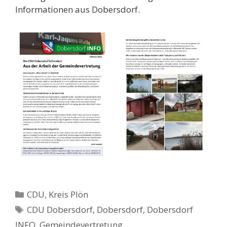
Informationen aus Dobersdorf.
Kategorien
CDU
,
Kreis Plön
Schlagwörter
CDU Dobersdorf
,
Dobersdorf
,
Dobersdorf
INFO
,
Gemeindevertretung