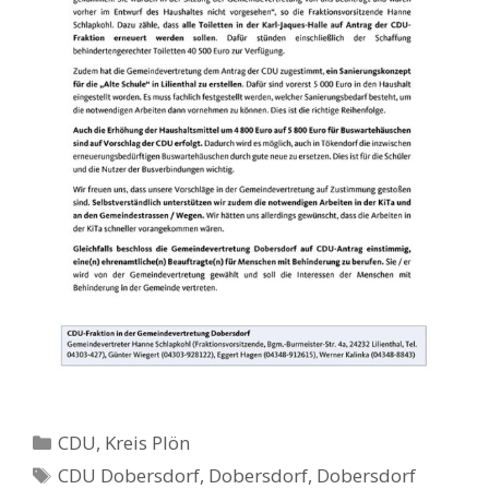
Kategorien
CDU
,
Kreis Plön
Schlagwörter
CDU Dobersdorf
,
Dobersdorf
,
Dobersdorf