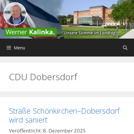
Zum
Inhalt
springen
Menu
CDU Dobersdorf
Straße Schönkirchen–Dobersdorf
wird saniert
8. Dezember 2025