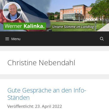
Zum
Inhalt
springen
Menu
Christine Nebendahl
Gute Gespräche an den Info-
Ständen
23. April 2022