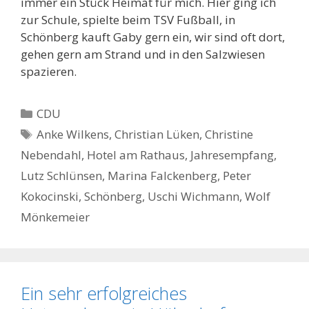
immer ein Stück Heimat für mich. Hier ging ich
zur Schule, spielte beim TSV Fußball, in
Schönberg kauft Gaby gern ein, wir sind oft dort,
gehen gern am Strand und in den Salzwiesen
spazieren.
Kategorien
CDU
Schlagwörter
Anke Wilkens
,
Christian Lüken
,
Christine
Nebendahl
,
Hotel am Rathaus
,
Jahresempfang
,
Lutz Schlünsen
,
Marina Falckenberg
,
Peter
Kokocinski
,
Schönberg
,
Uschi Wichmann
,
Wolf
Mönkemeier
Ein sehr erfolgreiches