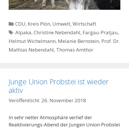
Kategorien
CDU
,
Kreis Plön
,
Umwelt
,
Wirtschaft
Schlagwörter
Alpaka
,
Christine Nebendahl
,
Fargau-Pratjau
,
Helmut Wichelmann
,
Melanie Bernstein
,
Prof. Dr.
Mathias Nebendahl
,
Thomas Amthor
Junge Union Probstei ist wieder
aktiv
26. November 2018
In sehr netter Atmosphäre verlief der
Reaktivierungs-Abend der Jungen Union Probstei