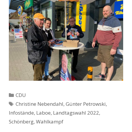
Kategorien
CDU
Schlagwörter
Christine Nebendahl
,
Günter Petrowski
,
Infostände
,
Laboe
,
Landtagswahl 2022
,
Schönberg
,
Wahlkampf