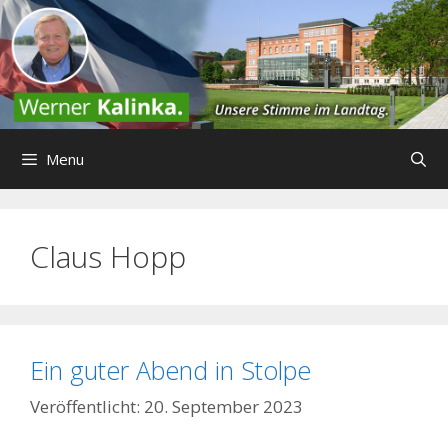
Zum
Inhalt
springen
Menu
Claus Hopp
Ein guter Abend in Stolpe
20. September 2023