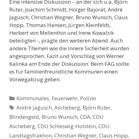
Eine intensive Diskussion – an der sich u.a. Björn
Rüter, Joachim Schmidt, Holger Bajorat, André
Jagusch, Christian Wegner, Bruno Wunsch, Claus
Hopp, Thomas Hansen, Jürgen Kleinfeldt,
Herbert von Mellenthin und Irene Kowalzik
beteiligten -, prägte den weiteren Abend. Auch
andere Themen wie die Innere Sicherheit wurden
angesprochen. Fazit und Vorschlag von Werner
Kalinka am Ende der Diskussion: Beim FAG sollte
es für familienfreundliche Kommunen einen
Vorwegabzug geben.
Kategorien
Kommunales, Feuerwehr, Polizei
Schlagwörter
André Jagusch
,
Ascheberg
,
Björn Rüter
,
Blindengeld
,
Bruno Wunsch
,
CDA
,
CDU
Ascheberg
,
CDU Schleswig-Holstein
,
CDU-
Landtagsfraktion
,
Christian Wegner
,
Claus Hopp
,