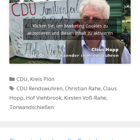
Klicken Sie, um Marketing Cookies zu
akzeptieren und diesen Inhalt zu aktivieren
Kategorien
CDU
,
Kreis Plön
Schlagwörter
CDU Rendswühren
,
Christian Rahe
,
Claus
Hopp
,
Hof Viehbrook
,
Kirsten Voß-Rahe
,
Torwandschießen