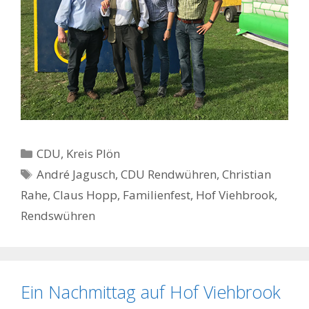
Kategorien
CDU
,
Kreis Plön
Schlagwörter
André Jagusch
,
CDU Rendwühren
,
Christian
Rahe
,
Claus Hopp
,
Familienfest
,
Hof Viehbrook
,
Rendswühren
Ein Nachmittag auf Hof Viehbrook