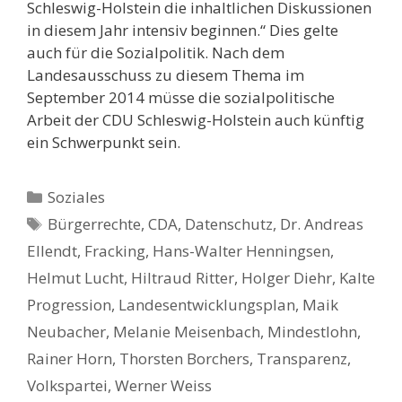
Schleswig-Holstein die inhaltlichen Diskussionen
in diesem Jahr intensiv beginnen.“ Dies gelte
auch für die Sozialpolitik. Nach dem
Landesausschuss zu diesem Thema im
September 2014 müsse die sozialpolitische
Arbeit der CDU Schleswig-Holstein auch künftig
ein Schwerpunkt sein.
Kategorien
Soziales
Schlagwörter
Bürgerrechte
,
CDA
,
Datenschutz
,
Dr. Andreas
Ellendt
,
Fracking
,
Hans-Walter Henningsen
,
Helmut Lucht
,
Hiltraud Ritter
,
Holger Diehr
,
Kalte
Progression
,
Landesentwicklungsplan
,
Maik
Neubacher
,
Melanie Meisenbach
,
Mindestlohn
,
Rainer Horn
,
Thorsten Borchers
,
Transparenz
,
Volkspartei
,
Werner Weiss