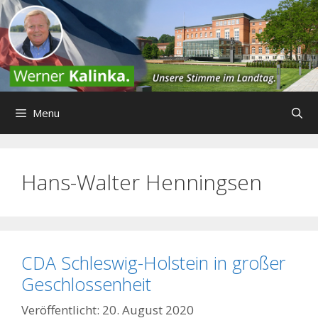
Zum
Inhalt
springen
Menu
Hans-Walter Henningsen
CDA Schleswig-Holstein in großer
Geschlossenheit
20. August 2020