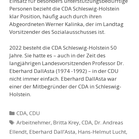
Einsatz für besonders unterstützungsbedürftige
Personen bezieht die CDA Schleswig-Holstein
klar Position, häufig auch durch ihren
Abgeordneten Werner Kalinka, der im Landtag
Vorsitzender des Sozialausschusses ist.
2022 besteht die CDA Schleswig-Holstein 50
Jahre. Sie hatte es – auch in der Zeit des
langjährigen Landesvorsitzenden Professor Dr.
Eberhard DallAsta (1974 -1992) – in der CDU
nicht immer einfach. Eberhard DallAsta war
einer der Mitbegründer der CDA in Schleswig-
Holstein.
Kategorien
CDA
,
CDU
Schlagwörter
Arbeitnehmer
,
Britta Krey
,
CDA
,
Dr. Andreas
Ellendt
,
Eberhard Dall’Asta
,
Hans-Helmut Lucht
,