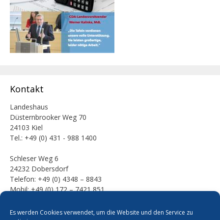
Kontakt
Landeshaus
Düsternbrooker Weg 70
24103 Kiel
Tel.: +49 (0) 431 - 988 1400
Schleser Weg 6
24232 Dobersdorf
Telefon: +49 (0) 4348 – 8843
Mobil: +49 (0) 172 – 7421 851
E-Mail:
Es werden Cookies verwendet, um die Website und den Service zu