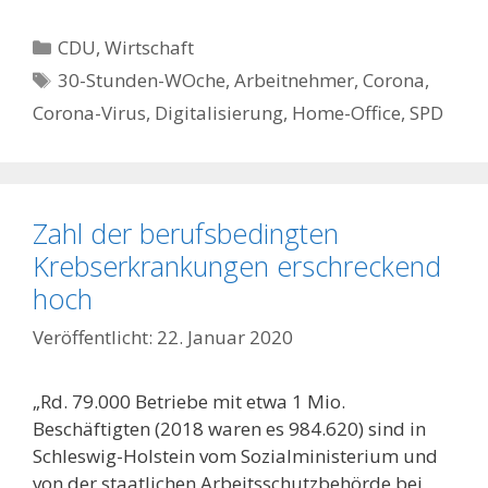
Kategorien
CDU
,
Wirtschaft
Schlagwörter
30-Stunden-WOche
,
Arbeitnehmer
,
Corona
,
Corona-Virus
,
Digitalisierung
,
Home-Office
,
SPD
Zahl der berufsbedingten
Krebserkrankungen erschreckend
hoch
22. Januar 2020
„Rd. 79.000 Betriebe mit etwa 1 Mio.
Beschäftigten (2018 waren es 984.620) sind in
Schleswig-Holstein vom Sozialministerium und
von der staatlichen Arbeitsschutzbehörde bei