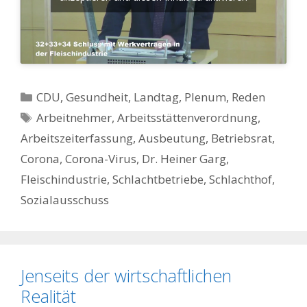
Kategorien
CDU
,
Gesundheit
,
Landtag
,
Plenum
,
Reden
Schlagwörter
Arbeitnehmer
,
Arbeitsstättenverordnung
,
Arbeitszeiterfassung
,
Ausbeutung
,
Betriebsrat
,
Corona
,
Corona-Virus
,
Dr. Heiner Garg
,
Fleischindustrie
,
Schlachtbetriebe
,
Schlachthof
,
Sozialausschuss
Jenseits der wirtschaftlichen
Realität