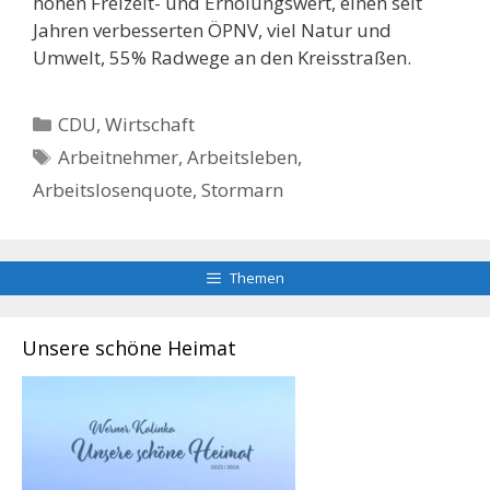
hohen Freizeit- und Erholungswert, einen seit
Jahren verbesserten ÖPNV, viel Natur und
Umwelt, 55% Radwege an den Kreisstraßen.
Kategorien
CDU
,
Wirtschaft
Schlagwörter
Arbeitnehmer
,
Arbeitsleben
,
Arbeitslosenquote
,
Stormarn
Themen
Unsere schöne Heimat