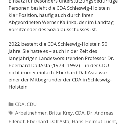
Einsatz für besonders unterstützungsbedürftige
Personen bezieht die CDA Schleswig-Holstein
klar Position, häufig auch durch ihren
Abgeordneten Werner Kalinka, der im Landtag
Vorsitzender des Sozialausschusses ist.
2022 besteht die CDA Schleswig-Holstein 50
Jahre. Sie hatte es – auch in der Zeit des
langjährigen Landesvorsitzenden Professor Dr.
Eberhard DallAsta (1974 -1992) – in der CDU
nicht immer einfach. Eberhard DallAsta war
einer der Mitbegründer der CDA in Schleswig-
Holstein.
Kategorien
CDA
,
CDU
Schlagwörter
Arbeitnehmer
,
Britta Krey
,
CDA
,
Dr. Andreas
Ellendt
,
Eberhard Dall’Asta
,
Hans-Helmut Lucht
,