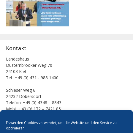
Kontakt
Landeshaus
Düsternbrooker Weg 70
24103 Kiel
Tel.: +49 (0) 431 - 988 1400
Schleser Weg 6
24232 Dobersdorf
Telefon: +49 (0) 4348 – 8843
Mobil: +49 (0) 172 – 7421 851
E-Mail:
Es werden Cookies verwendet, um die Website und den Service zu
mail [at] werner-kalinka [dot] de
optimieren.