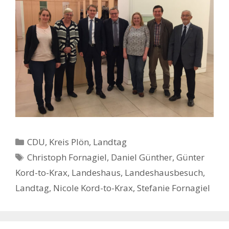
Kategorien
CDU
,
Kreis Plön
,
Landtag
Schlagwörter
Christoph Fornagiel
,
Daniel Günther
,
Günter
Kord-to-Krax
,
Landeshaus
,
Landeshausbesuch
,
Landtag
,
Nicole Kord-to-Krax
,
Stefanie Fornagiel