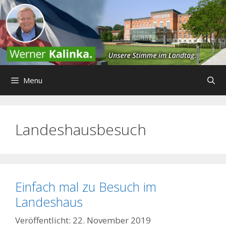
Zum
Inhalt
springen
Menu
Landeshausbesuch
Einfach mal zu Besuch im
Landeshaus
22. November 2019