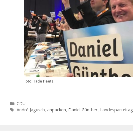
Foto: Tade Peetz
Kategorien
CDU
Schlagwörter
André Jagusch
,
anpacken
,
Daniel Günther
,
Landesparteitag