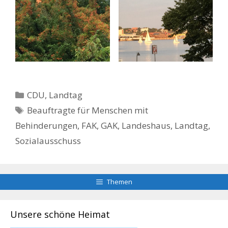
Kategorien
CDU
,
Landtag
Schlagwörter
Beauftragte für Menschen mit
Behinderungen
,
FAK
,
GAK
,
Landeshaus
,
Landtag
,
Sozialausschuss
Themen
Unsere schöne Heimat