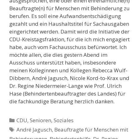
ausgesprochen, eine oder einen ehrenamtliche(n)
Beauftragte(n) für Menschen mit Behinderung zu
berufen. Es soll eine Aufwandsentschädigung
gezahlt und ein Haushaltstitel für Sachausgaben
eingerichtet werden. Damit wird die Initiative der
CDU-Kreistagsfraktion, für die ich mich engagiert
habe, auch vom Fachausschuss befürwortet. Ich
möchte allen, die dies gestern Abend im
Ausschuss unterstützt haben, insbesondere
meinen Kolleginnen und Kollegen Rebecca Wulf-
Dibbern, André Jagusch, Nicole Kord-to-Krax und
Dr. Regine Niedermeier-Lange wie Prof. Ulrich
Hase (Behindertenbeauftragter des Landes) für
die fachkundige Beratung herzlich danken.
Kategorien
CDU
,
Senioren
,
Soziales
Schlagwörter
André Jagusch
,
Beauftragte für Menschen mit
Behinderungen
,
Behindertenhilfe
,
Dr. Regine