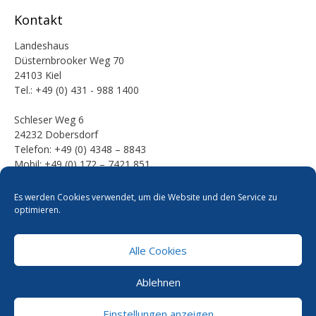
Kontakt
Landeshaus
Düsternbrooker Weg 70
24103 Kiel
Tel.: +49 (0) 431 - 988 1400
Schleser Weg 6
24232 Dobersdorf
Telefon: +49 (0) 4348 – 8843
Mobil: +49 (0) 172 – 7421 851
E-Mail:
Es werden Cookies verwendet, um die Website und den Service zu
mail [at] werner-kalinka [dot] de
optimieren.
Alle Cookies
Pressefotos
Datenschutzerklärung
Cookie-Richtlinie
Ablehnen
Kontakt
Impressum
Einstellungen anzeigen