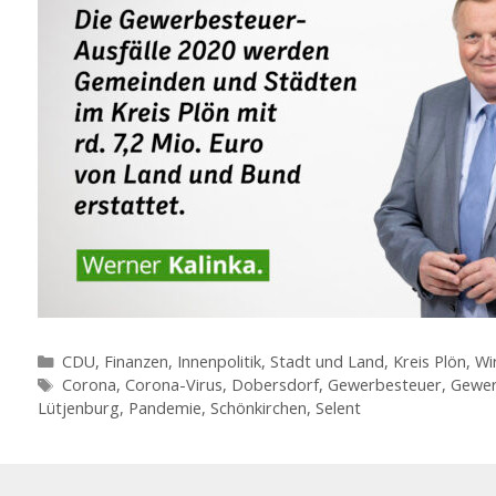
Kategorien
CDU
,
Finanzen
,
Innenpolitik, Stadt und Land
,
Kreis Plön
,
Wi
Schlagwörter
Corona
,
Corona-Virus
,
Dobersdorf
,
Gewerbesteuer
,
Gewer
Lütjenburg
,
Pandemie
,
Schönkirchen
,
Selent