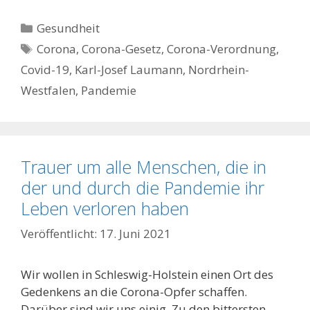
Kategorien
Gesundheit
Schlagwörter
Corona
,
Corona-Gesetz
,
Corona-Verordnung
,
Covid-19
,
Karl-Josef Laumann
,
Nordrhein-
Westfalen
,
Pandemie
Trauer um alle Menschen, die in
der und durch die Pandemie ihr
Leben verloren haben
17. Juni 2021
Wir wollen in Schleswig-Holstein einen Ort des
Gedenkens an die Corona-Opfer schaffen.
Darüber sind wir uns einig. Zu den bittersten