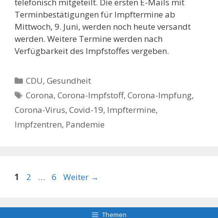
telefonisch mitgeteilt. Die ersten E-Mails mit
Terminbestätigungen für Impftermine ab
Mittwoch, 9. Juni, werden noch heute versandt
werden. Weitere Termine werden nach
Verfügbarkeit des Impfstoffes vergeben.
Kategorien
CDU
,
Gesundheit
Schlagwörter
Corona
,
Corona-Impfstoff
,
Corona-Impfung
,
Corona-Virus
,
Covid-19
,
Impftermine
,
Impfzentren
,
Pandemie
Seite
Seite
Seite
1
2
…
6
Weiter
→
Themen