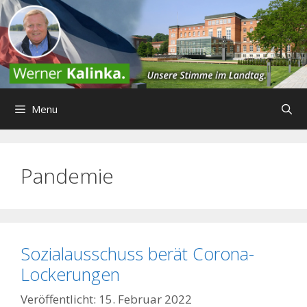
Zum
Inhalt
springen
Menu
Pandemie
Sozialausschuss berät Corona-
Lockerungen
15. Februar 2022