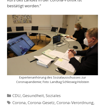
bestätigt worden.“
Expertenanhörung des Sozialausschusses zur
Coronapandemie; Foto: Landtag Schleswig-Holstein
Kategorien
CDU
,
Gesundheit
,
Soziales
Schlagwörter
Corona
,
Corona-Gesetz
,
Corona-Verordnung
,