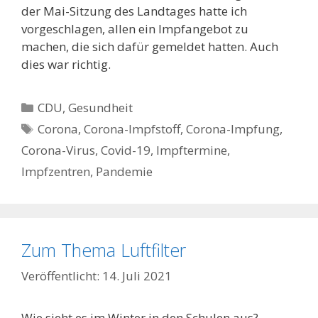
der Mai-Sitzung des Landtages hatte ich
vorgeschlagen, allen ein Impfangebot zu
machen, die sich dafür gemeldet hatten. Auch
dies war richtig.
Kategorien
CDU
,
Gesundheit
Schlagwörter
Corona
,
Corona-Impfstoff
,
Corona-Impfung
,
Corona-Virus
,
Covid-19
,
Impftermine
,
Impfzentren
,
Pandemie
Zum Thema Luftfilter
14. Juli 2021
Wie sieht es im Winter in den Schulen aus?