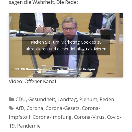
sagen die Wahrheit. Die Rede:
Klicken Sie, um Marketing Cookies zu
akzeptieren und diesen Inhalt zu aktivieren
Video: Offener Kanal
Kategorien
CDU
,
Gesundheit
,
Landtag
,
Plenum
,
Reden
Schlagwörter
AfD
,
Corona
,
Corona-Gesetz
,
Corona-
Impfstoff
,
Corona-Impfung
,
Corona-Virus
,
Covid-
19
,
Pandemie