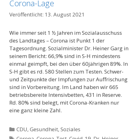
Corona-Lage
13. August 2021
Wie immer seit 1 ½ Jahren im Sozialausschuss
des Landtages – Corona ist Punkt 1 der
Tagesordnung. Sozialminister Dr. Heiner Garg in
seinem Bericht: 66,9% sind in S-H mindestens
einmal geimpft, bei den über 60jährigen 89%. In
S-H gibt es rd. 580 Stellen zum Testen. Schwer-
und Zeitpunkte der Impfungen zur Auffrischung
sind in Vorbereitung. Im Land haben wir 665
betriebsbereite Intensivbetten, 431 in Reserve.
Rd. 80% sind belegt, mit Corona-Kranken nur
eine ganz kleine Zahl.
Kategorien
CDU
,
Gesundheit
,
Soziales
Schlagwörter
Corona
,
Corona-Test
,
Covid-19
,
Dr. Heiner