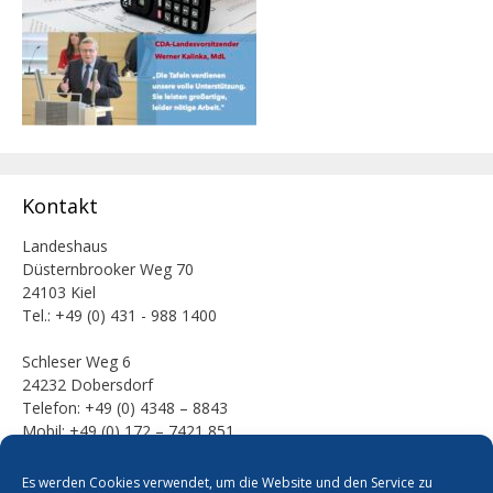
Kontakt
Landeshaus
Düsternbrooker Weg 70
24103 Kiel
Tel.: +49 (0) 431 - 988 1400
Schleser Weg 6
24232 Dobersdorf
Telefon: +49 (0) 4348 – 8843
Mobil: +49 (0) 172 – 7421 851
E-Mail:
Es werden Cookies verwendet, um die Website und den Service zu