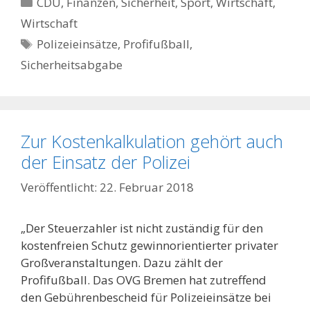
Kategorien
CDU
,
Finanzen
,
Sicherheit
,
Sport
,
Wirtschaft
,
Wirtschaft
Schlagwörter
Polizeieinsätze
,
Profifußball
,
Sicherheitsabgabe
Zur Kostenkalkulation gehört auch
der Einsatz der Polizei
22. Februar 2018
„Der Steuerzahler ist nicht zuständig für den
kostenfreien Schutz gewinnorientierter privater
Großveranstaltungen. Dazu zählt der
Profifußball. Das OVG Bremen hat zutreffend
den Gebührenbescheid für Polizeieinsätze bei