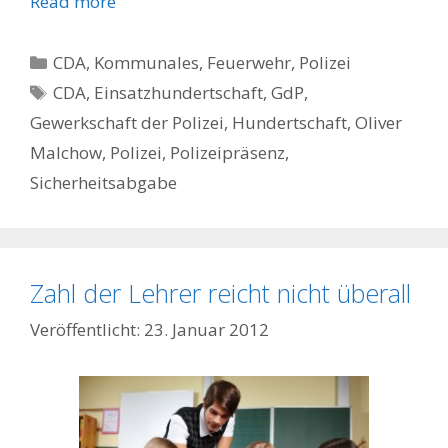
Read more
Kategorien
CDA
,
Kommunales, Feuerwehr, Polizei
Schlagwörter
CDA
,
Einsatzhundertschaft
,
GdP
,
Gewerkschaft der Polizei
,
Hundertschaft
,
Oliver
Malchow
,
Polizei
,
Polizeipräsenz
,
Sicherheitsabgabe
Zahl der Lehrer reicht nicht überall
23. Januar 2012