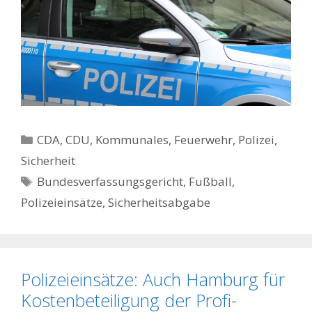
Kategorien
CDA
,
CDU
,
Kommunales, Feuerwehr, Polizei
,
Sicherheit
Schlagwörter
Bundesverfassungsgericht
,
Fußball
,
Polizeieinsätze
,
Sicherheitsabgabe
Polizeieinsätze: Auch Hamburg für
Kostenbeteiligung der Profi-