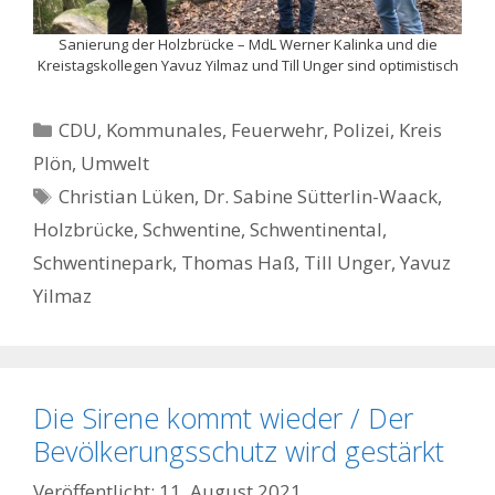
Sanierung der Holzbrücke – MdL Werner Kalinka und die
Kreistagskollegen Yavuz Yilmaz und Till Unger sind optimistisch
Kategorien
CDU
,
Kommunales, Feuerwehr, Polizei
,
Kreis
Plön
,
Umwelt
Schlagwörter
Christian Lüken
,
Dr. Sabine Sütterlin-Waack
,
Holzbrücke
,
Schwentine
,
Schwentinental
,
Schwentinepark
,
Thomas Haß
,
Till Unger
,
Yavuz
Yilmaz
Die Sirene kommt wieder / Der
Bevölkerungsschutz wird gestärkt
11. August 2021