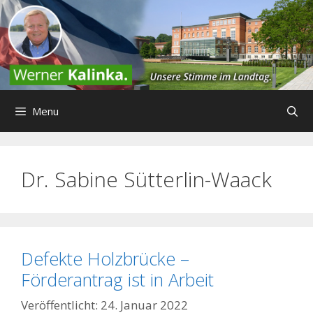
Zum
Inhalt
springen
Menu
Dr. Sabine Sütterlin-Waack
Defekte Holzbrücke –
Förderantrag ist in Arbeit
24. Januar 2022