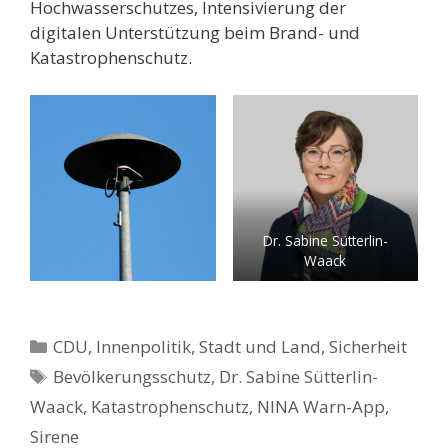
Hochwasserschutzes, Intensivierung der
digitalen Unterstützung beim Brand- und
Katastrophenschutz.
Dr. Sabine Sütterlin-
Waack
Kategorien
CDU
,
Innenpolitik, Stadt und Land
,
Sicherheit
Schlagwörter
Bevölkerungsschutz
,
Dr. Sabine Sütterlin-
Waack
,
Katastrophenschutz
,
NINA Warn-App
,
Sirene