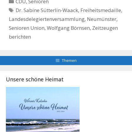
Kategorien
CDU
,
Senioren
Schlagwörter
Dr. Sabine Sütterlin-Waack
,
Freiheitsmedaille
,
Landesdelegiertenversammlung
,
Neumünster
,
Senioren Union
,
Wolfgang Börnsen
,
Zeitzeugen
berichten
Themen
Unsere schöne Heimat