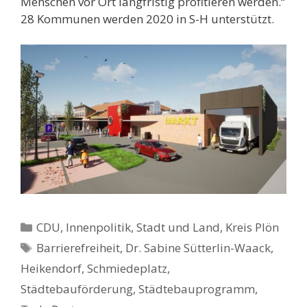
Menschen vor Ort langfristig profitieren werden.“
28 Kommunen werden 2020 in S-H unterstützt.
Kategorien
CDU
,
Innenpolitik, Stadt und Land
,
Kreis Plön
Schlagwörter
Barrierefreiheit
,
Dr. Sabine Sütterlin-Waack
,
Heikendorf
,
Schmiedeplatz
,
Städtebauförderung
,
Städtebauprogramm
,