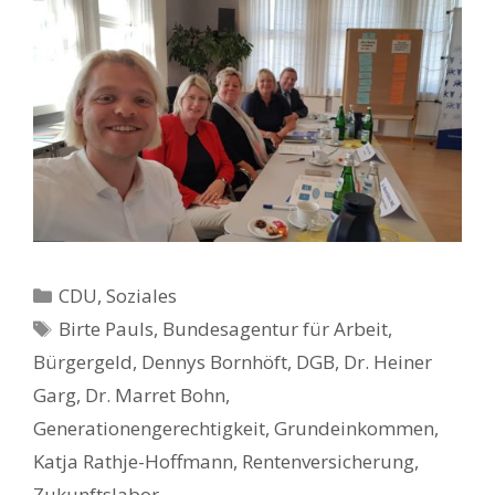
Kategorien
CDU
,
Soziales
Schlagwörter
Birte Pauls
,
Bundesagentur für Arbeit
,
Bürgergeld
,
Dennys Bornhöft
,
DGB
,
Dr. Heiner
Garg
,
Dr. Marret Bohn
,
Generationengerechtigkeit
,
Grundeinkommen
,
Katja Rathje-Hoffmann
,
Rentenversicherung
,
Zukunftslabor