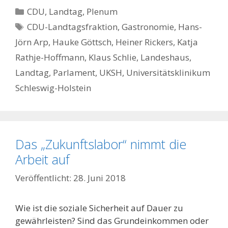
Kategorien
CDU
,
Landtag
,
Plenum
Schlagwörter
CDU-Landtagsfraktion
,
Gastronomie
,
Hans-
Jörn Arp
,
Hauke Göttsch
,
Heiner Rickers
,
Katja
Rathje-Hoffmann
,
Klaus Schlie
,
Landeshaus
,
Landtag
,
Parlament
,
UKSH
,
Universitätsklinikum
Schleswig-Holstein
Das „Zukunftslabor“ nimmt die
Arbeit auf
28. Juni 2018
Wie ist die soziale Sicherheit auf Dauer zu
gewährleisten? Sind das Grundeinkommen oder