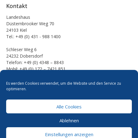
Kontakt
Landeshaus
Düsternbrooker Weg 70
24103 Kiel
Tel.: +49 (0) 431 - 988 1400
Schleser Weg 6
24232 Dobersdorf
Telefon: +49 (0) 4348 – 8843
Mobil: +49 (0) 172 – 7421 851
E-Mail:
Es werden Cookies verwendet, um die Website und den Service zu
mail [at] werner-kalinka [dot] de
optimieren.
Alle Cookies
Pressefotos
Datenschutzerklärung
Cookie-Richtlinie
Ablehnen
Kontakt
Impressum
Einstellungen anzeigen