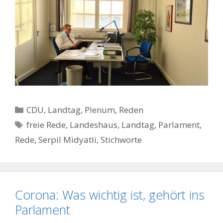
Kategorien
CDU
,
Landtag
,
Plenum
,
Reden
Schlagwörter
freie Rede
,
Landeshaus
,
Landtag
,
Parlament
,
Rede
,
Serpil Midyatli
,
Stichworte
Corona: Was wichtig ist, gehört ins
Parlament