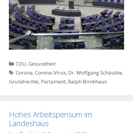
Kategorien
CDU
,
Gesundheit
Schlagwörter
Corona
,
Corona-Virus
,
Dr. Wolfgang Schäuble
,
Grundrechte
,
Parlament
,
Ralph Brinkhaus
Hohes Arbeitspensum im
Landeshaus