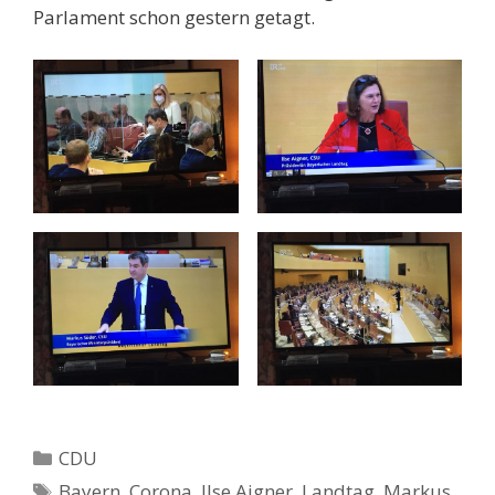
Parlament schon gestern getagt.
Kategorien
CDU
Schlagwörter
Bayern
,
Corona
,
Ilse Aigner
,
Landtag
,
Markus