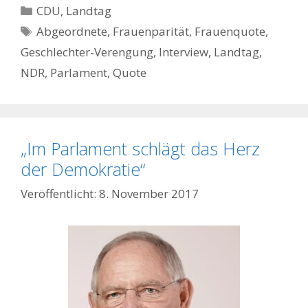
Kategorien
CDU
,
Landtag
Schlagwörter
Abgeordnete
,
Frauenparität
,
Frauenquote
,
Geschlechter-Verengung
,
Interview
,
Landtag
,
NDR
,
Parlament
,
Quote
„Im Parlament schlägt das Herz
der Demokratie“
8. November 2017