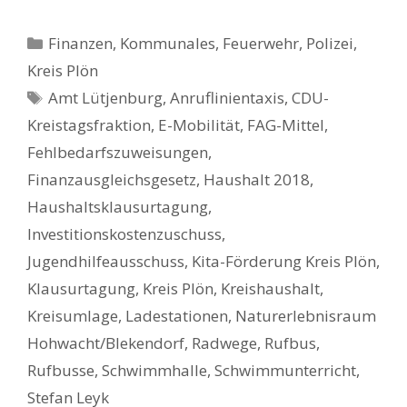
Kategorien
Finanzen
,
Kommunales, Feuerwehr, Polizei
,
Kreis Plön
Schlagwörter
Amt Lütjenburg
,
Anruflinientaxis
,
CDU-
Kreistagsfraktion
,
E-Mobilität
,
FAG-Mittel
,
Fehlbedarfszuweisungen
,
Finanzausgleichsgesetz
,
Haushalt 2018
,
Haushaltsklausurtagung
,
Investitionskostenzuschuss
,
Jugendhilfeausschuss
,
Kita-Förderung Kreis Plön
,
Klausurtagung
,
Kreis Plön
,
Kreishaushalt
,
Kreisumlage
,
Ladestationen
,
Naturerlebnisraum
Hohwacht/Blekendorf
,
Radwege
,
Rufbus
,
Rufbusse
,
Schwimmhalle
,
Schwimmunterricht
,
Stefan Leyk