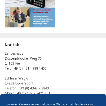
Kontakt
Landeshaus
Düsternbrooker Weg 70
24103 Kiel
Tel.: +49 (0) 431 - 988 1400
Schleser Weg 6
24232 Dobersdorf
Telefon: +49 (0) 4348 – 8843
Mobil: +49 (0) 172 – 7421 851
E-Mail:
Es werden Cookies verwendet, um die Website und den Service zu