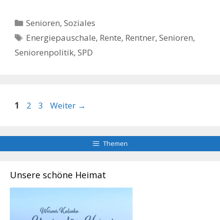
Kategorien
Senioren
,
Soziales
Schlagwörter
Energiepauschale
,
Rente
,
Rentner
,
Senioren
,
Seniorenpolitik
,
SPD
Seite
Seite
Seite
1
2
3
Weiter
→
Themen
Unsere schöne Heimat