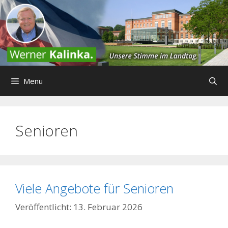
Zum
Inhalt
springen
Menu
Senioren
Viele Angebote für Senioren
13. Februar 2026