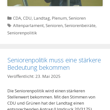
Kategorien
CDA
,
CDU
,
Landtag
,
Plenum
,
Senioren
Schlagwörter
Altenparlament
,
Senioren
,
Seniorenbeiräte
,
Seniorenpolitik
Seniorenpolitik muss eine stärkere
Bedeutung bekommen
23. Mai 2025
Die Seniorenpolitik wird einen stärkeren
Stellenwert bekommen. Mit den Stimmen von
CDU und Grünen hat der Landtag einen
entsprechenden Antrag (Umdruck 20/3175)