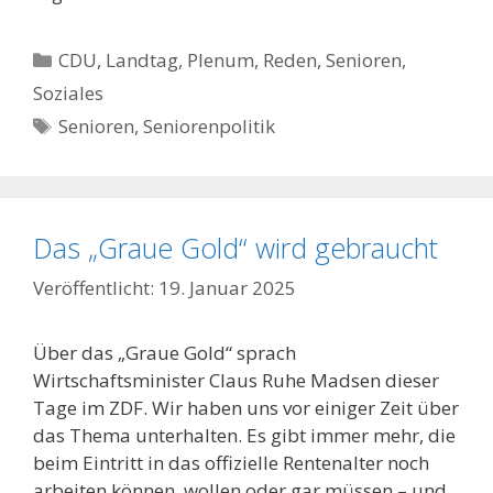
Kategorien
CDU
,
Landtag
,
Plenum
,
Reden
,
Senioren
,
Soziales
Schlagwörter
Senioren
,
Seniorenpolitik
Das „Graue Gold“ wird gebraucht
19. Januar 2025
Über das „Graue Gold“ sprach
Wirtschaftsminister Claus Ruhe Madsen dieser
Tage im ZDF. Wir haben uns vor einiger Zeit über
das Thema unterhalten. Es gibt immer mehr, die
beim Eintritt in das offizielle Rentenalter noch
arbeiten können, wollen oder gar müssen – und