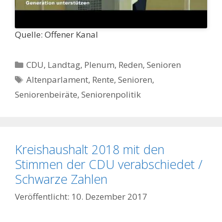
Quelle: Offener Kanal
Kategorien
CDU
,
Landtag
,
Plenum
,
Reden
,
Senioren
Schlagwörter
Altenparlament
,
Rente
,
Senioren
,
Seniorenbeiräte
,
Seniorenpolitik
Kreishaushalt 2018 mit den
Stimmen der CDU verabschiedet /
Schwarze Zahlen
10. Dezember 2017