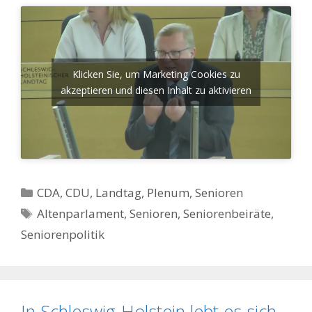
Klicken Sie, um Marketing Cookies zu
akzeptieren und diesen Inhalt zu aktivieren
Kategorien
CDA
,
CDU
,
Landtag
,
Plenum
,
Senioren
Schlagwörter
Altenparlament
,
Senioren
,
Seniorenbeiräte
,
Seniorenpolitik
In Schleswig-Holstein lebt es sich