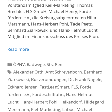
Vorstandsmitglied Kiel-Marketing, Thomas
Brechtel, FLS GmbH, Michael Henry, Förde
fördern e.V., die Kreistagsabgeordneten Hilla
Mersmann, Hans-Herbert Pohl, Tade Peetz,
Bernhard Ziarkowski und Hans-Helmut Lucht,
Mitglied im Finanzausschuss des Kreises Plön.
Read more
Kategorien
ÖPNV
,
Radwege, Straßen
Schlagwörter
Alexander Orth
,
Amt Schrevenborn
,
Bernhard
Ziarkowski
,
Busverbindungen
,
Dr. Frank Nägele
,
Eckhard Jensen
,
FastLeanSmart
,
FLS
,
Förde
fördern e.V.
,
Fördeschifffahrt
,
Hans-Helmut
Lucht
,
Hans-Herbert Pohl
,
Heikendorf
,
Hildegard
Mersmann
,
Kiel-Marketing
,
Laboe
,
Michael