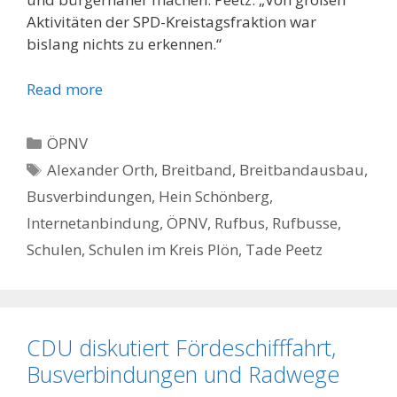
Aktivitäten der SPD-Kreistagsfraktion war
bislang nichts zu erkennen.“
Read more
Kategorien
ÖPNV
Schlagwörter
Alexander Orth
,
Breitband
,
Breitbandausbau
,
Busverbindungen
,
Hein Schönberg
,
Internetanbindung
,
ÖPNV
,
Rufbus
,
Rufbusse
,
Schulen
,
Schulen im Kreis Plön
,
Tade Peetz
CDU diskutiert Fördeschifffahrt,
Busverbindungen und Radwege