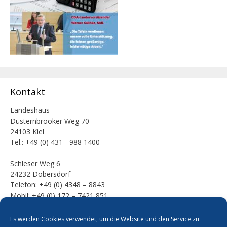
Kontakt
Landeshaus
Düsternbrooker Weg 70
24103 Kiel
Tel.: +49 (0) 431 - 988 1400
Schleser Weg 6
24232 Dobersdorf
Telefon: +49 (0) 4348 – 8843
Mobil: +49 (0) 172 – 7421 851
E-Mail:
Es werden Cookies verwendet, um die Website und den Service zu