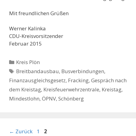
Mit freundlichen Grüßen
Werner Kalinka
CDU-Kreisvorsitzender
Februar 2015
Kategorien
Kreis Plön
Schlagwörter
Breitbandausbau
,
Busverbindungen
,
Finanzausgleichsgesetz
,
Fracking
,
Gespräch nach
dem Kreistag
,
Kreisfeuerwehrzentrale
,
Kreistag
,
Mindestlohn
,
ÖPNV
,
Schönberg
Seite
Seite
←
Zurück
1
2